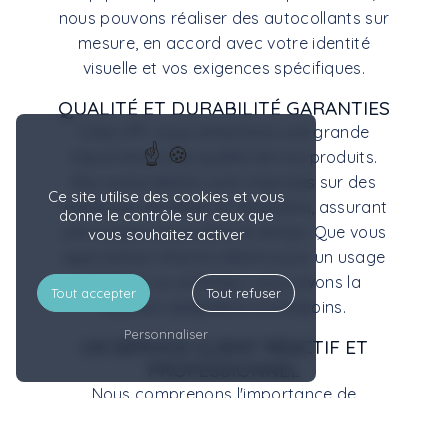
nous pouvons réaliser des autocollants sur
mesure, en accord avec votre identité
visuelle et vos exigences spécifiques.
QUALITÉ ET DURABILITÉ GARANTIES
Chez I.P.F, nous attachons une grande
importance à la qualité de nos produits.
Nos autocollants sont imprimés sur des
Ce site utilise des cookies et vous
matériaux durables et résistants, assurant
donne le contrôle sur ceux que
une longue tenue dans le temps. Que vous
vous souhaitez activer
ayez besoin d'autocollants pour un usage
intérieur ou extérieur, nous avons la
Tout accepter
Tout refuser
solution adaptée à vos besoins.
Personnaliser
UN SERVICE CLIENT RÉACTIF ET
PROFESSIONNEL
Nous comprenons l'importance de
répondre rapidement aux demandes de
nos clients. C'est pourquoi notre équipe est