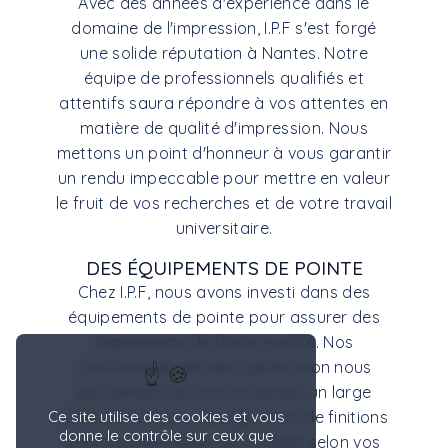
Avec des années d'expérience dans le
domaine de l'impression, I.P.F s'est forgé
une solide réputation à Nantes. Notre
équipe de professionnels qualifiés et
attentifs saura répondre à vos attentes en
matière de qualité d'impression. Nous
mettons un point d'honneur à vous garantir
un rendu impeccable pour mettre en valeur
le fruit de vos recherches et de votre travail
universitaire.
DES ÉQUIPEMENTS DE POINTE
Chez I.P.F, nous avons investi dans des
équipements de pointe pour assurer des
impressions de haute qualité. Nos
machines de dernière génération nous
permettent de vous proposer un large
choix de formats, de papiers et de finitions
Ce site utilise des cookies et vous
donne le contrôle sur ceux que
pour personnaliser votre thèse selon vos