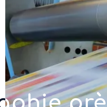
aphie prè